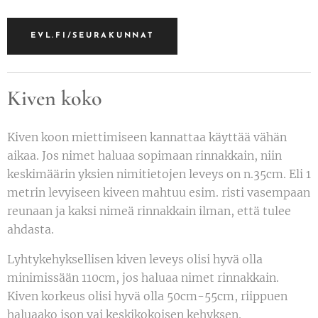
EVL.FI/SEURAKUNNAT
Kiven koko
Kiven koon miettimiseen kannattaa käyttää vähän
aikaa. Jos nimet haluaa sopimaan rinnakkain, niin
keskimäärin yksien nimitietojen leveys on n.35cm. Eli 1
metrin levyiseen kiveen mahtuu esim. risti vasempaan
reunaan ja kaksi nimeä rinnakkain ilman, että tulee
ahdasta.
Lyhtykehyksellisen kiven leveys olisi hyvä olla
minimissään 110cm, jos haluaa nimet rinnakkain.
Kiven korkeus olisi hyvä olla 50cm-55cm, riippuen
haluaako ison vai keskikokoisen kehyksen.