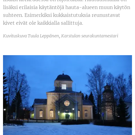
lisäksi erilaisia käytäntöjä hauta-alueen muun käytön
suhteen. Esimerkiksi kukkaistutuksia reunustavat
kivet eivät ole kaikkialla sallittuja.
Kuvituskuva Tuula Leppänen, Karstulan seurakuntamestari