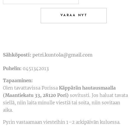
VARAA NYT
Sähköposti:
petri.kuntola@gmail.com
Puhelin:
0451342013
Tapaaminen:
Olen tavattavissa Porissa
Käppärän hautausmaalla
(Maantiekatu 33, 28120 Pori)
sovitusti. Jos haluat tavata
siellä, niin laita minulle viestiä tai soita, niin sovitaan
aika.
Pyrin vastaamaan viesteihin 1–2 arkipäivän kuluessa.